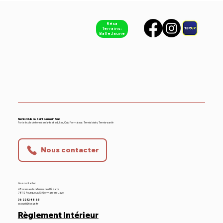
Résa
Terrains :
Balle Jaune
Equipe 1 - Hommes Nationale 4
Tennis Club de Saint Germain Sud
Forte école de tennis enfants et adultes, Club Formateur, Tennis loisirs, Tennis-santé
Nous contacter
Nous contacter
48 avenue de la ferme des Hézards
78112 Fourqueux/St Germain-en-Laye
06 22 12 48 65
accueil@tcsgs.fr
Règlement Intérieur