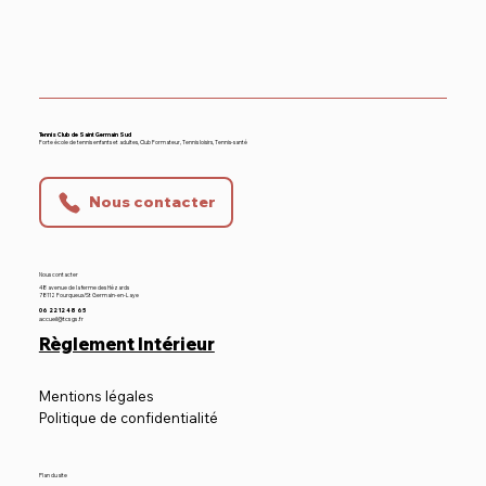
Equipe 1 - Hommes Nationale 4
Tennis Club de Saint Germain Sud
Forte école de tennis enfants et adultes, Club Formateur, Tennis loisirs, Tennis-santé
Nous contacter
Nous contacter
48 avenue de la ferme des Hézards
78112 Fourqueux/St Germain-en-Laye
06 22 12 48 65
accueil@tcsgs.fr
Règlement Intérieur
Mentions légales
Politique de confidentialité
Plan du site