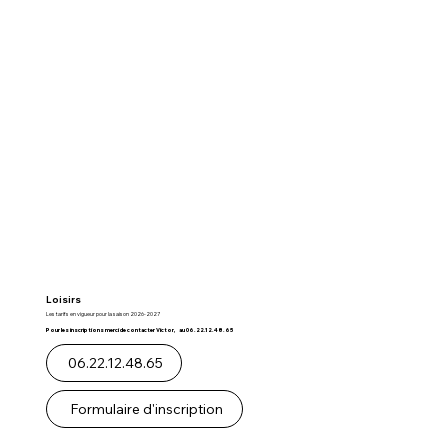
Loisirs
Les tarifs en vigueur pour la saison 2026-2027
Pour les inscriptions merci de contacter Victor, au 06.22.12.48.65
06.22.12.48.65
Formulaire d'inscription