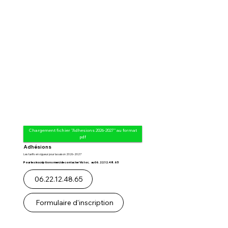
Chargement fichier "Adhesions 2026-2027" au format
pdf
Adhésions
Les tarifs en vigueur pour la saison 2026-2027
Pour les inscriptions merci de contacter Victor, au 06.22.12.48.65
06.22.12.48.65
Formulaire d'inscription