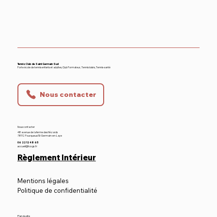
Tennis Club de Saint Germain Sud
Forte école de tennis enfants et adultes, Club Formateur, Tennis loisirs, Tennis-santé
Nous contacter
Nous contacter
48 avenue de la ferme des Hézards
78112 Fourqueux/St Germain-en-Laye
06 22 12 48 65
accueil@tcsgs.fr
Règlement Intérieur
Mentions légales
Politique de confidentialité
Plan du site