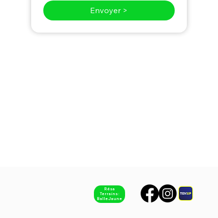
Envoyer >
Résa
Terrains :
Balle Jaune