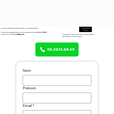
Le Club accepte Le Pass Sports, le Pass +, les chèques ANCV.
Accès direct
Ten'Up
Pour plus de renseignements, merci de contacter le club au
06.22.12.48.65
Vous pouvez créer votre compte Ten'Up en cliquant
ou envoyer un mail à
accueil@tcsgs.fr
directement sur le lien ci-dessus
06.22.12.48.65
Nom
Prénom
Email
*