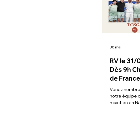
30 mai
RV le 31
Dès 9h C
de France - TC SG
Bouscat 
Venez nombre
notre équipe q
maintien en Na