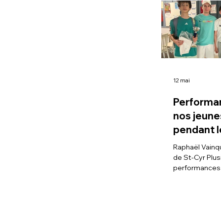
12 mai
Performa
nos jeune
pendant l
vacances
Raphaël Vainq
Printemp
de St-Cyr Plus
performances 
de passer dir
15/5 à 15/3