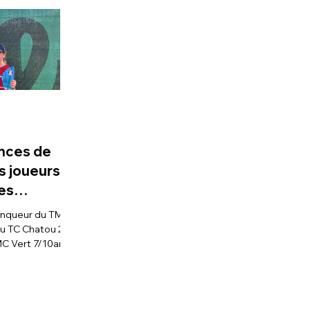
nces de
s joueurs
es
 de
s
u TC Chatou 2/
MC Vert 7/10ans
 Versailles