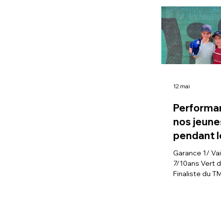
12 mai
Performa
nos jeune
pendant l
vacances
Garance 1/ Vainqueur du TMC
Printemp
7/10ans Vert d
Finaliste du T
de TC du Grand