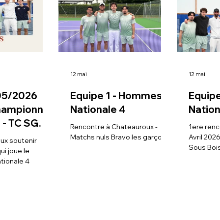
12 mai
12 mai
/05/2026
Equipe 1 - Hommes
Equip
hampionnat
Nationale 4
Nation
S -
Rencontre à Chateauroux -
1ere renc
US
Matchs nuls Bravo les garçons !
Avril 202
ux soutenir
Sous Boi
ui joue le
tionale 4