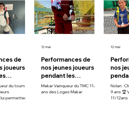
12 mai
12 mai
nces de
Performances de
Perfo
s joueurs
nos jeunes joueurs
nos je
es
pendant les
pendan
 de
vacances de
vacan
ueur du tournoi
Makar Vainqueur du TMC 11/12
Nolan : Champion des Yvelines
s
Printemps
Print
ieurs
ans des Loges Makar
9 ans 🏆 
lui permettent
11/12ans e
ectement de
Finaliste
Ch