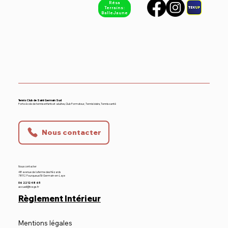
Résa
Terrains :
Balle Jaune
Equipe 1 - Hommes Nationale 4
Tennis Club de Saint Germain Sud
Forte école de tennis enfants et adultes, Club Formateur, Tennis loisirs, Tennis-santé
Nous contacter
Nous contacter
48 avenue de la ferme des Hézards
78112 Fourqueux/St Germain-en-Laye
06 22 12 48 65
accueil@tcsgs.fr
Règlement Intérieur
Mentions légales