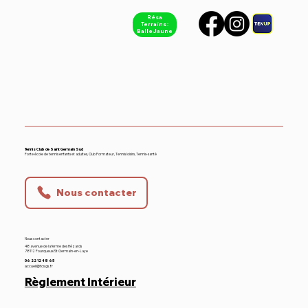
Résa
Terrains :
Balle Jaune
Equipe 1 - Hommes Nationale 4
Tennis Club de Saint Germain Sud
Forte école de tennis enfants et adultes, Club Formateur, Tennis loisirs, Tennis-santé
Nous contacter
Nous contacter
48 avenue de la ferme des Hézards
78112 Fourqueux/St Germain-en-Laye
06 22 12 48 65
accueil@tcsgs.fr
Règlement Intérieur