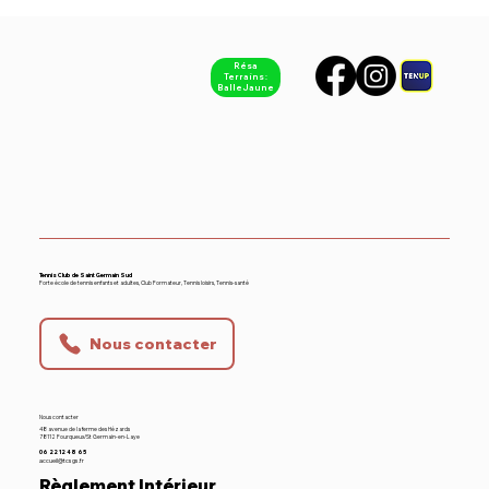
Résa
Terrains :
Balle Jaune
Tennis Club de Saint Germain Sud
Forte école de tennis enfants et adultes, Club Formateur, Tennis loisirs, Tennis-santé
Nous contacter
Nous contacter
48 avenue de la ferme des Hézards
78112 Fourqueux/St Germain-en-Laye
06 22 12 48 65
accueil@tcsgs.fr
Règlement Intérieur