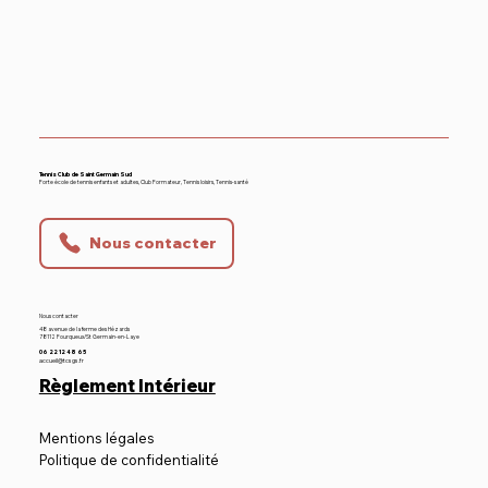
RV le 31/05/2026 Dès 9h
Championnat de France - TC SGS -
Tennis Club de Saint Germain Sud
Forte école de tennis enfants et adultes, Club Formateur, Tennis loisirs, Tennis-santé
Bouscat US
Nous contacter
Nous contacter
48 avenue de la ferme des Hézards
78112 Fourqueux/St Germain-en-Laye
06 22 12 48 65
accueil@tcsgs.fr
Règlement Intérieur
Mentions légales
Politique de confidentialité