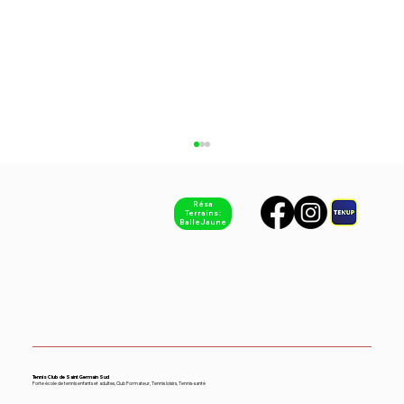
Résa
Terrains :
Balle Jaune
Equipe 1 - Hommes Nationale 4
Tennis Club de Saint Germain Sud
Forte école de tennis enfants et adultes, Club Formateur, Tennis loisirs, Tennis-santé