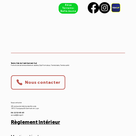
Résa
Terrains :
Balle Jaune
RV le 31/05/2026 Dès 9h
Championnat de France - TC SGS -
Tennis Club de Saint Germain Sud
Forte école de tennis enfants et adultes, Club Formateur, Tennis loisirs, Tennis-santé
Bouscat US
Nous contacter
Nous contacter
48 avenue de la ferme des Hézards
78112 Fourqueux/St Germain-en-Laye
06 22 12 48 65
accueil@tcsgs.fr
Règlement Intérieur