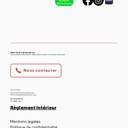
Terrains :
Balle Jaune
RV le 31/05/2026 Dès 9h
Championnat de France - TC SGS -
Tennis Club de Saint Germain Sud
Forte école de tennis enfants et adultes, Club Formateur, Tennis loisirs, Tennis-santé
Bouscat US
Nous contacter
Nous contacter
48 avenue de la ferme des Hézards
78112 Fourqueux/St Germain-en-Laye
06 22 12 48 65
accueil@tcsgs.fr
Règlement Intérieur
Mentions légales
Politique de confidentialité